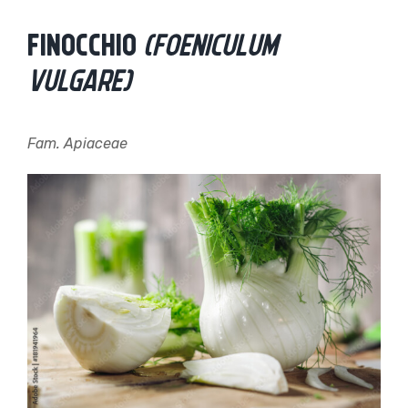
Salta
al
FINOCCHIO
(FOENICULUM
contenuto
VULGARE)
Fam. Apiaceae