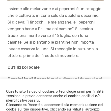
Insieme alle melanzane e ai peperoni è un ortaggio
che è coltivato in zona solo da qualche decennio.
Si diceva: “i finocchi, le melanzane, e i peperoni
vengono bene a Fai, ma col camion”. Si semina
tradizionalmente verso il 16 luglio, con luna
calante. Se si piantano le piantine non importa
invece osserva la luna. Si raccoglie in autunno, a
ottobre, prima del freddo di novembre.
L’utilizzo locale
Cotoletta di finocchio:
si puliscono i finocchi e si
tagliano a grosse fette. Si scottano in acqua
Questo sito fa uso di cookies o tecnologie simili per finalità
bollente per pochi minuti, si asciugano, si impanano
tecniche, e previo consenso anche di cookies analitici e/o
con uova e pan grattato e sale. Si friggono in
identificativi passivi.
Cliccando su 'Accetta' acconsenti alla memorizzazione dei
padella con l’olio
cookie sul tuo dispositivo. Cliccando su 'Rifiuta' autorizzi