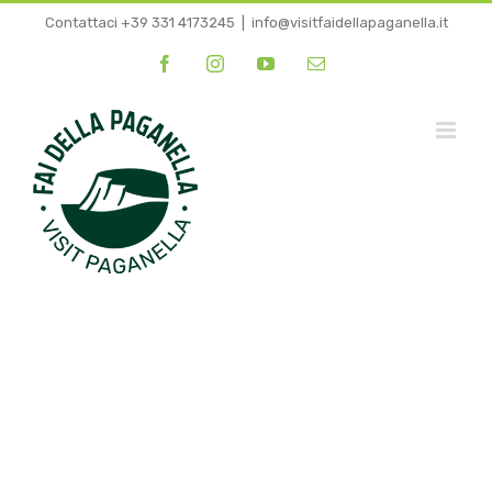
Salta
Contattaci +39 331 4173245
|
info@visitfaidellapaganella.it
al
Facebook
Instagram
YouTube
Email
contenuto