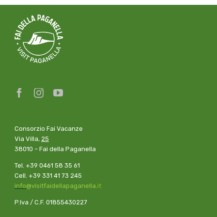
Consorzio Fai Vacanze
Via Villa,
25
38010 – Fai della Paganella
Tel. +39 0461 58 35 61
Cell. +39 331 41 73 245
info
@visitfaidellapaganel
l
a
.
it
P.Iva / C.F. 01855430227