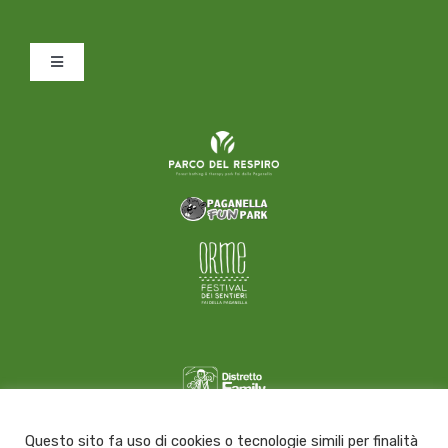
Toggle
Navigation
Contattaci
Come raggiungerci
Amministrazione trasparente
Download
Utilizzo dei cookies
Questo sito fa uso di cookies o tecnologie simili per finalità
Privacy policy